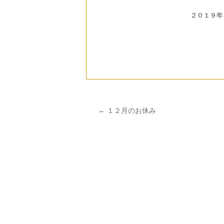
２０１９年
←
１２月のお休み
投稿ナビゲーション